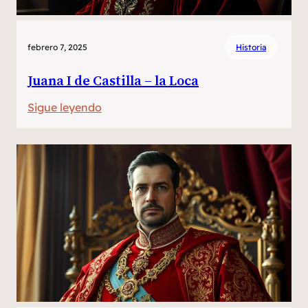
febrero 7, 2025
Historia
Juana I de Castilla – la Loca
:
Sigue leyendo
Juana
I
de
Castilla
–
la
Loca