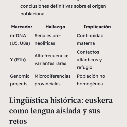
conclusiones definitivas sobre el origen
poblacional.
Marcador
Hallazgo
Implicación
mtDNA
Señales pre-
Continuidad
(U5, U8a)
neolíticas
materna
Contactos
Alta frecuencia;
Y (R1b)
atlánticos y
variantes raras
refugio
Genomic
Microdiferencias
Población no
projects
provinciales
homogénea
Lingüística histórica: euskera
como lengua aislada y sus
retos