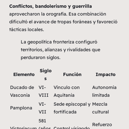
Conflictos, bandolerismo y guerrilla
aprovecharon la orografía. Esa combinación
dificultó el avance de tropas foráneas y favoreció
tácticas locales.
La geopolítica fronteriza configuró
territorios, alianzas y rivalidades que
perduraron siglos.
Siglo
Elemento
Función
Impacto
s
Ducado de
VI-
Vínculo con
Autonomía
Vasconia
VIII
Aquitania
limitada
VI-
Sede episcopal y
Mezcla
Pamplona
VII
fortificada
cultural
581
Refuerzo
Victoriacum
(años
Control visigodo