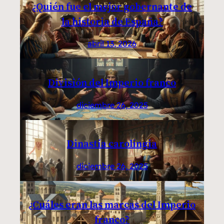
¿Quién fue el mejor gobernante de
la historia de España?
abril 13, 2026
División del Imperio franco
diciembre 26, 2025
Dinastía carolingia
diciembre 26, 2025
¿Cuáles eran las marcas del Imperio
franco?