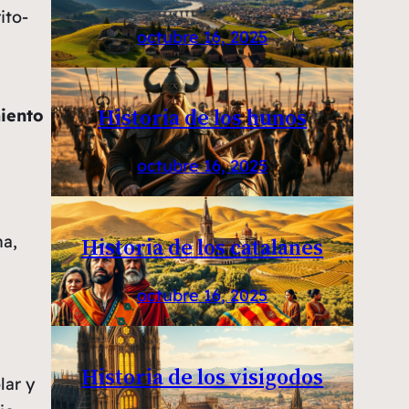
ito-
octubre 16, 2025
Historia de los hunos
iento
octubre 16, 2025
na,
Historia de los catalanes
octubre 16, 2025
Historia de los visigodos
lar y