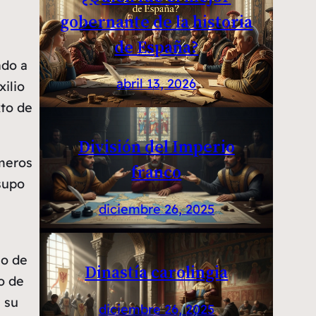
gobernante de la historia
de España?
ndo a
abril 13, 2026
ilio
xto de
División del Imperio
imeros
franco
supo
diciembre 26, 2025
mo de
Dinastía carolingia
no de
 su
diciembre 26, 2025