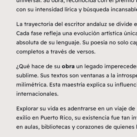
universal. Su obra, reconocida con el premio
con su intensidad lírica y búsqueda incansable
La trayectoria del escritor andaluz se divide e
Cada fase refleja una evolución artística úni
absoluta de su lenguaje. Su
poesía
no solo ca
completos a través de versos.
¿Qué hace de su
obra
un legado imperecedero
sublime. Sus textos son ventanas a la introsp
milimétrica. Esta maestría explica su
influenc
internacionales.
Explorar su vida es adentrarse en un viaje de 
exilio en Puerto Rico, su existencia fue tan 
en aulas, bibliotecas y corazones de quienes b