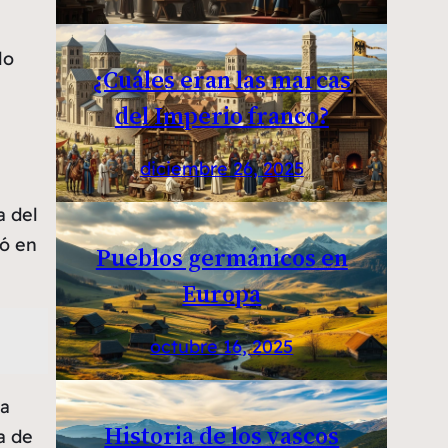
lo
¿Cuáles eran las marcas
del Imperio franco?
diciembre 26, 2025
a del
ió en
Pueblos germánicos en
Europa
octubre 16, 2025
la
Historia de los vascos
a de