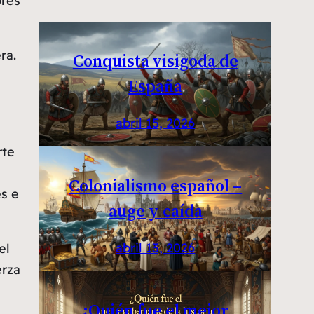
ores
ra.
Conquista visigoda de
España
abril 15, 2026
rte
Colonialismo español –
s e
auge y caída
abril 13, 2026
el
erza
¿Quién fue el mejor