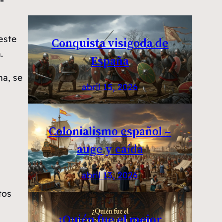
-
este
Conquista visigoda de
.
España
na, se
abril 15, 2026
Colonialismo español –
auge y caída
abril 13, 2026
tos
¿Quién fue el mejor