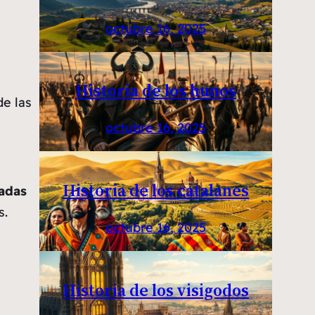
octubre 16, 2025
Historia de los hunos
de las
octubre 16, 2025
Historia de los catalanes
adas
s.
octubre 16, 2025
Historia de los visigodos