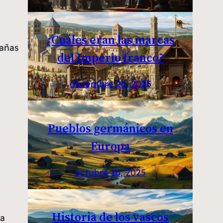
¿Cuáles eran las marcas
tañas
del Imperio franco?
diciembre 26, 2025
Pueblos germánicos en
Europa
octubre 16, 2025
Historia de los vascos
la