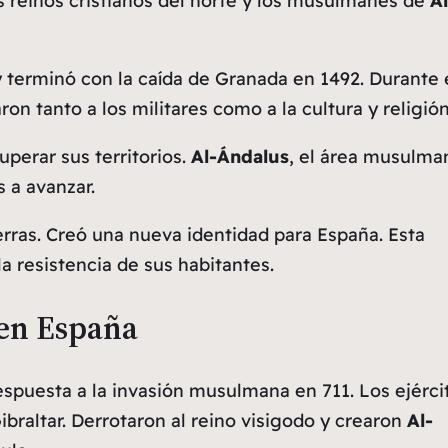
os reinos cristianos del norte y los musulmanes de
Al
terminó con la caída de Granada en 1492. Durante 
n tanto a los militares como a la cultura y religión
uperar sus territorios.
Al-Ándalus
, el área musulma
s a avanzar.
rras. Creó una nueva identidad para España. Esta
la resistencia de sus habitantes.
 en España
uesta a la invasión musulmana en 711. Los ejérci
braltar. Derrotaron al reino visigodo y crearon
Al-