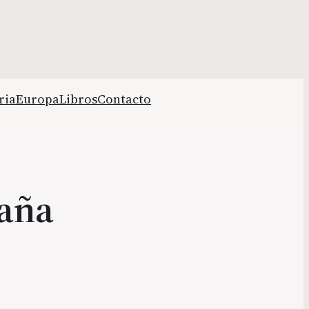
ria
Europa
Libros
Contacto
paña