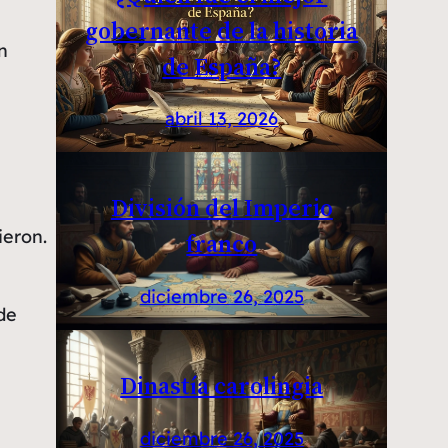
gobernante de la historia
n
de España?
abril 13, 2026
División del Imperio
ieron.
franco
diciembre 26, 2025
de
Dinastía carolingia
diciembre 26, 2025